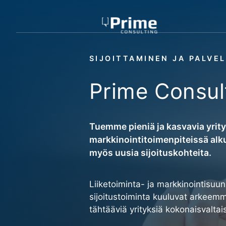
Siirry
sisältöön
SIJOITTAMINEN JA PALVE
Prime Consul
Tuemme pieniä ja kasvavia yrityk
markkinointitoimenpiteissä alku
myös uusia sijoituskohteita.
Liiketoiminta- ja markkinointisuun
sijoitustoiminta kuuluvat arkeem
tähtääviä yrityksiä kokonaisvalta