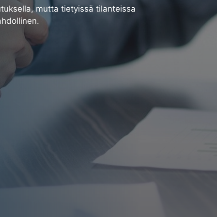
ksella, mutta tietyissä tilanteissa
hdollinen.