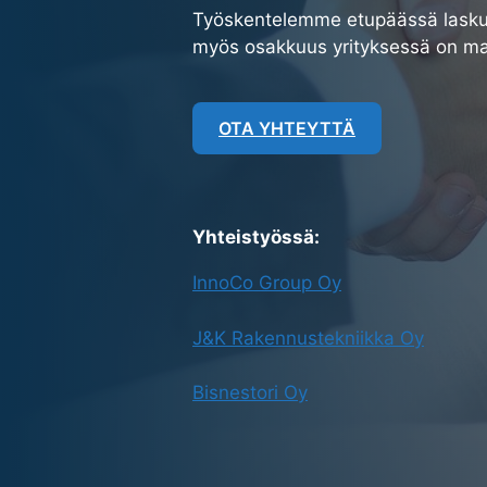
Työskentelemme etupäässä laskutu
myös osakkuus yrityksessä on ma
OTA YHTEYTTÄ
Yhteistyössä:
InnoCo Group Oy
J&K Rakennustekniikka Oy
Bisnestori Oy