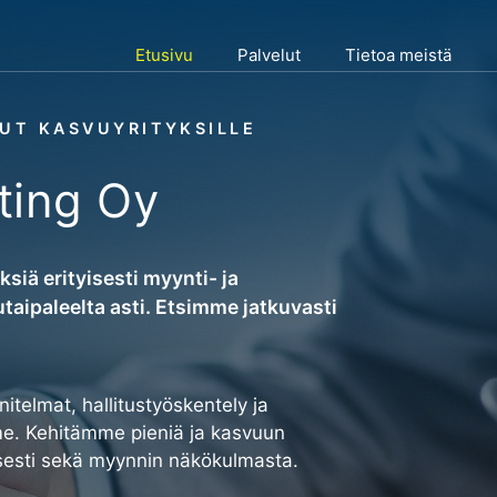
Etusivu
Palvelut
Tietoa meistä
LUT KASVUYRITYKSILLE
ting Oy
siä erityisesti myynti- ja
taipaleelta asti. Etsimme jatkuvasti
nitelmat, hallitustyöskentely ja
me. Kehitämme pieniä ja kasvuun
isesti sekä myynnin näkökulmasta.