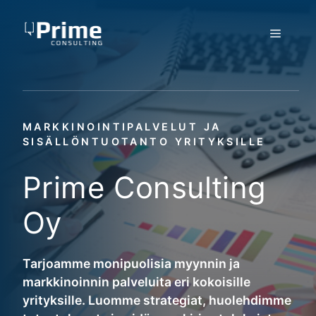
Siirry
sisältöön
Valikko
MARKKINOINTIPALVELUT JA
SISÄLLÖNTUOTANTO YRITYKSILLE
Prime Consulting
Oy
Tarjoamme monipuolisia myynnin ja
markkinoinnin palveluita eri kokoisille
yrityksille. Luomme strategiat, huolehdimme