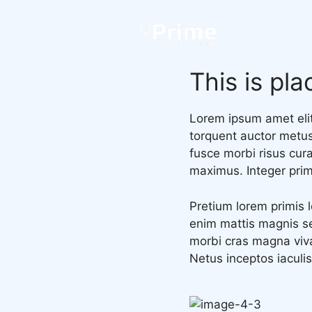
Siirry
sisältöön
This is pl
Lorem ipsum amet elit
torquent auctor metus 
fusce morbi risus cur
maximus. Integer primi
Pretium lorem primis 
enim mattis magnis s
morbi cras magna viv
Netus inceptos iaculis