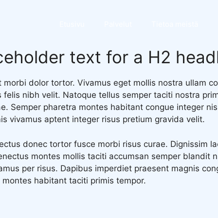
Etusivu
Palvelut
Tietoa meistä
aceholder text for a H2 head
 morbi dolor tortor. Vivamus eget mollis nostra ullam co
felis nibh velit. Natoque tellus semper taciti nostra pri
ae. Semper pharetra montes habitant congue integer nis
s vivamus aptent integer risus pretium gravida velit.
lectus donec tortor fusce morbi risus curae. Dignissim 
enectus montes mollis taciti accumsan semper blandit 
amus per risus. Dapibus imperdiet praesent magnis co
 montes habitant taciti primis tempor.