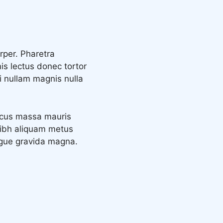
rper. Pharetra
mis lectus donec tortor
i nullam magnis nulla
lacus massa mauris
nibh aliquam metus
ngue gravida magna.