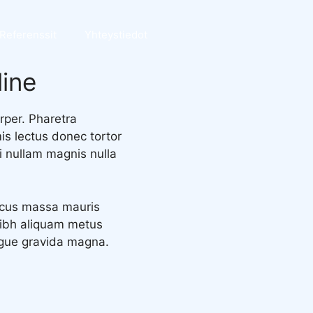
Referenssit
Yhteystiedot
line
rper. Pharetra
mis lectus donec tortor
i nullam magnis nulla
lacus massa mauris
nibh aliquam metus
ngue gravida magna.