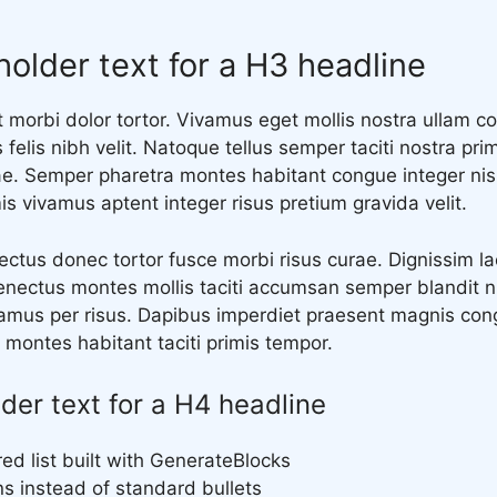
holder text for a H3 headline
 morbi dolor tortor. Vivamus eget mollis nostra ullam co
felis nibh velit. Natoque tellus semper taciti nostra pri
ae. Semper pharetra montes habitant congue integer nis
s vivamus aptent integer risus pretium gravida velit.
lectus donec tortor fusce morbi risus curae. Dignissim 
enectus montes mollis taciti accumsan semper blandit 
amus per risus. Dapibus imperdiet praesent magnis co
 montes habitant taciti primis tempor.
lder text for a H4 headline
ed list built with GenerateBlocks
ons instead of standard bullets