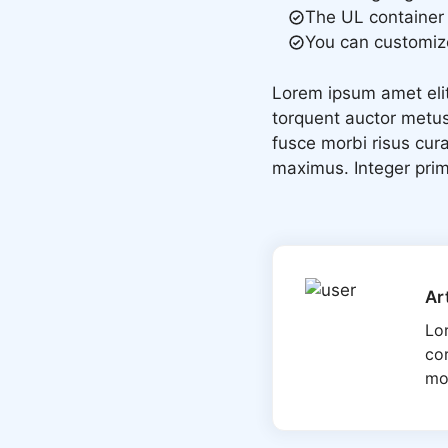
The UL container 
You can customize
Lorem ipsum amet elit
torquent auctor metus 
fusce morbi risus cur
maximus. Integer primi
Ar
Lo
cor
mo