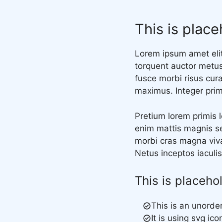
This is place
Lorem ipsum amet elit
torquent auctor metus 
fusce morbi risus cur
maximus. Integer primi
Pretium lorem primis 
enim mattis magnis s
morbi cras magna viv
Netus inceptos iaculis
This is placeho
This is an unorder
It is using svg ic